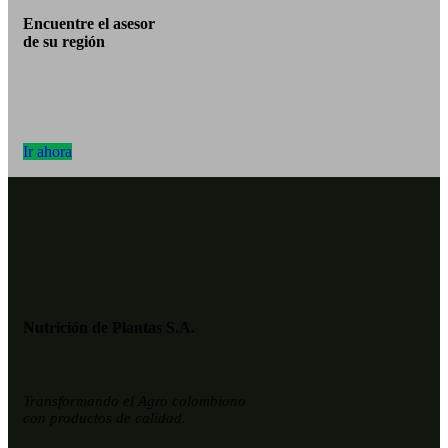
Encuentre el asesor
de su región
Ir ahora
Nutrición de Plantas S.A.
Transformando
el Agro colombiano
con productos de calidad.