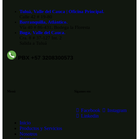
Tuluá, Valle del Cauca | Oficina Principal.
Calle 42 # 19-80
Barranquilla, Atlántico.
Vía 40 # 86-431, Bodega la Floresta
Buga, Valle del Cauca.
Cra. 8 # 37-127 Int. 2
Salida a Tuluá
PBX +57 3208300573
Menú
Síganos en:
Facebook
Instagram
Linkedin
Inicio
Productos y Servicios
Nosotros